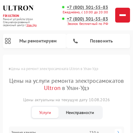
+7 (800) 301-55-83
Ежедневно, с 10:00 до 20:00
FIX-ULTRON
+7 (800) 301-55-83
Ремонт устройств Ultron
Специализированный
Звонок бесплатный по РФ
cервисный центр г.
Улан-Удэ
Мы ремонтируем
Позвонить
Цены
Цены на ремонт электросамоката Ultron в Улан-Удэ
Ремонт электросамокатов Ultron
Цены на услуги ремонта электросамокатов
Ultron
в Улан-Удэ
Цены актуальны на текущую дату 10.08.2026
Услуги
Неисправности
Замена камеры
730 р