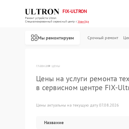
FIX-ULTRON
Ремонт устройств Ultron
Специализированный cервисный центр г.
Улан-Удэ
Мы ремонтируем
Срочный ремонт
Це
Ремонт электросамокатов Ultron
главная
цены
Цены на услуги ремонта тех
в сервисном центре FIX-Ult
Цены актуальны на текущую дату 07.08.2026
Название