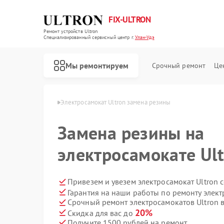
FIX-ULTRON
Ремонт устройств Ultron
Специализированный cервисный центр г.
Улан-Удэ
Мы ремонтируем
Срочный ремонт
Це
Ремонт электросамокатов Ultron
в Ultron в Улан-Удэ
Электросамокат Ultron замена резины
Замена резины на
электросамокате Ult
Привезем и увезем электросамокат Ultron 
Гарантия на наши работы по ремонту элект
Срочный ремонт электросамокатов Ultron в
20%
Скидка для вас до
Получите 1500 рублей на ремонт