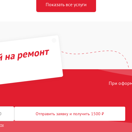
Показать все услуги
й на ремонт
При оформл
Отправить заявку и получить 1500 ₽
сти