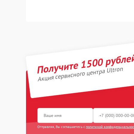
Получите 1500 рубле
Акция сервисного центра Ultron
Отправляя, Вы соглашаетесь с
политикой конфиденциально