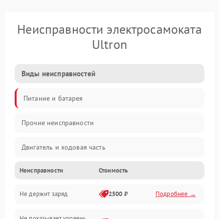
Неисправности электросамоката
Ultron
Виды неисправностей
Питание и батарея
Прочие неисправности
Двигатель и ходовая часть
Неисправности
Стоимость
Тормоза и безопасность
Не держит заряд
2500 ₽
Подробнее →
Подвеска и колеса
Не показывает уровень