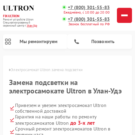
+7 (800) 301-55-83
Ежедневно, с 10:00 до 20:00
FIX-ULTRON
+7 (800) 301-55-83
Ремонт устройств Ultron
Специализированный
Звонок бесплатный по РФ
cервисный центр г.
Улан-Удэ
Мы ремонтируем
Позвонить
н-Удэ
Электросамокат Ultron замена подсветки
Ремонт электросамокатов Ultron
Замена подсветки на
электросамокате Ultron в Улан-Удэ
Привезем и увезем электросамокат Ultron
собственной доставкой
Гарантия на наши работы по ремонту
до 3-х лет
электросамокатов Ultron
Срочный ремонт электросамокатов Ultron в
течении часа