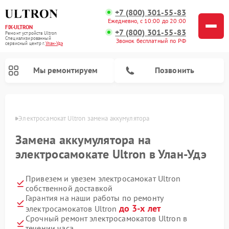
+7 (800) 301-55-83
Ежедневно, с 10:00 до 20:00
FIX-ULTRON
+7 (800) 301-55-83
Ремонт устройств Ultron
Специализированный
Звонок бесплатный по РФ
cервисный центр г.
Улан-Удэ
Мы ремонтируем
Позвонить
н-Удэ
Электросамокат Ultron замена аккумулятора
Ремонт электросамокатов Ultron
Замена аккумулятора на
электросамокате Ultron в Улан-Удэ
Привезем и увезем электросамокат Ultron
собственной доставкой
Гарантия на наши работы по ремонту
до 3-х лет
электросамокатов Ultron
Срочный ремонт электросамокатов Ultron в
течении часа