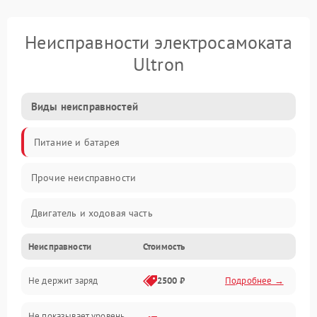
Неисправности электросамоката
Ultron
Виды неисправностей
Питание и батарея
Прочие неисправности
Двигатель и ходовая часть
Неисправности
Стоимость
Тормоза и безопасность
Не держит заряд
2500 ₽
Подробнее →
Подвеска и колеса
Не показывает уровень