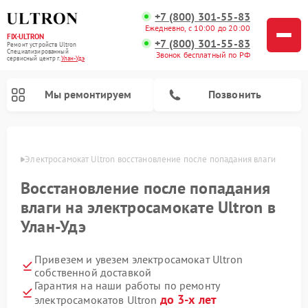
+7 (800) 301-55-83
Ежедневно, с 10:00 до 20:00
FIX-ULTRON
+7 (800) 301-55-83
Ремонт устройств Ultron
Специализированный
Звонок бесплатный по РФ
cервисный центр г.
Улан-Удэ
Мы ремонтируем
Позвонить
н-Удэ
Электросамокат Ultron восстановление после попадания влаги
Ремонт электросамокатов Ultron
Восстановление после попадания
влаги на электросамокате Ultron в
Улан-Удэ
Привезем и увезем электросамокат Ultron
собственной доставкой
Гарантия на наши работы по ремонту
до 3-х лет
электросамокатов Ultron