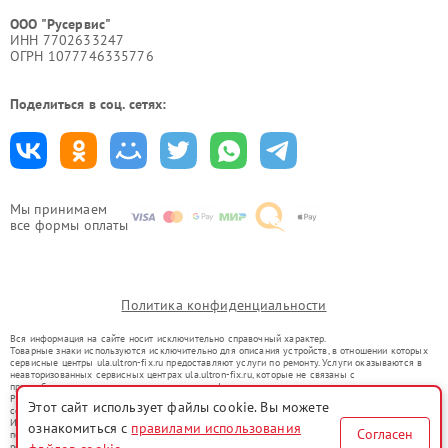
ООО "Русервис"
ИНН 7702633247
ОГРН 1077746335776
Поделиться в соц. сетях:
Мы принимаем
все формы оплаты
Политика конфиденциальности
Вся информация на сайте носит исключительно справочный характер.
Товарные знаки используются исключительно для описания устройств, в отношении которых
сервисные центры ula.ultron-fix.ru предоставляют услуги по ремонту. Услуги оказываются в
неавторизованных сервисных центрах ula.ultron-fix.ru, которые не связаны с
правообладателями товарных знаков или их официальными представителями.
Ремонт осуществляется для устройств, уже введенных в гражданский оборот в соответствии
Этот сайт использует файлы cookie. Вы можете
со статьей 1487 ГК РФ.
Использование товарных знаков не преследует цели индивидуализации услуг или введения
ознакомиться с
правилами использования
Согласен
потребителей в заблуждение, а служит для информирования о предоставляемых услугах по
ремонту техники указанных брендов.