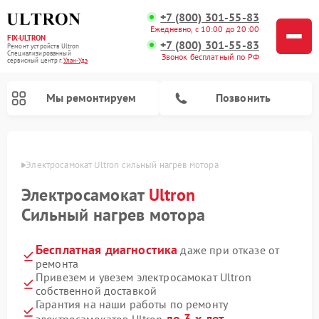
+7 (800) 301-55-83
Ежедневно, с 10:00 до 20:00
FIX-ULTRON
+7 (800) 301-55-83
Ремонт устройств Ultron
Специализированный
Звонок бесплатный по РФ
cервисный центр г.
Улан-Удэ
Мы ремонтируем
Позвонить
н-Удэ
Электросамокат Ultron сильный нагрев мотора
Ремонт электросамокатов Ultron
Электросамокат
Ultron
Сильный нагрев мотора
Бесплатная диагностика
даже при отказе от
ремонта
Привезем и увезем электросамокат Ultron
собственной доставкой
Гарантия на наши работы по ремонту
до 3-х лет
электросамокатов Ultron