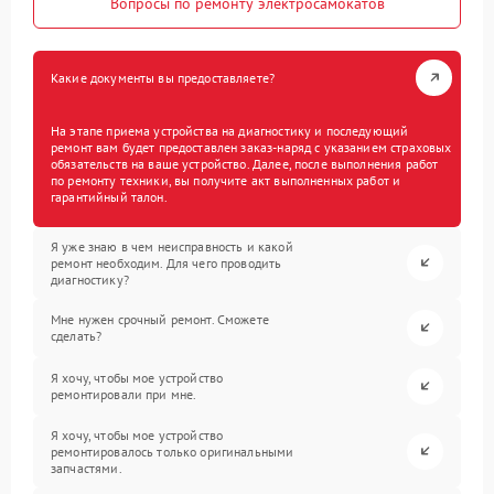
Вопросы по ремонту электросамокатов
Какие документы вы предоставляете?
На этапе приема устройства на диагностику и последующий
ремонт вам будет предоставлен заказ-наряд с указанием страховых
обязательств на ваше устройство. Далее, после выполнения работ
по ремонту техники, вы получите акт выполненных работ и
гарантийный талон.
Я уже знаю в чем неисправность и какой
ремонт необходим. Для чего проводить
диагностику?
Мне нужен срочный ремонт. Сможете
сделать?
Я хочу, чтобы мое устройство
ремонтировали при мне.
Я хочу, чтобы мое устройство
ремонтировалось только оригинальными
запчастями.