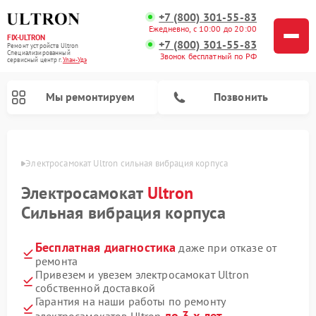
+7 (800) 301-55-83
Ежедневно, с 10:00 до 20:00
FIX-ULTRON
+7 (800) 301-55-83
Ремонт устройств Ultron
Специализированный
Звонок бесплатный по РФ
cервисный центр г.
Улан-Удэ
Мы ремонтируем
Позвонить
н-Удэ
Электросамокат Ultron сильная вибрация корпуса
Ремонт электросамокатов Ultron
Электросамокат
Ultron
Сильная вибрация корпуса
Бесплатная диагностика
даже при отказе от
ремонта
Привезем и увезем электросамокат Ultron
собственной доставкой
Гарантия на наши работы по ремонту
до 3-х лет
электросамокатов Ultron