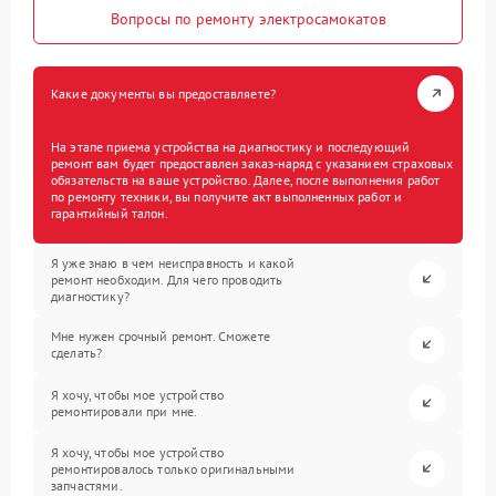
Вопросы по ремонту электросамокатов
Какие документы вы предоставляете?
На этапе приема устройства на диагностику и последующий
ремонт вам будет предоставлен заказ-наряд с указанием страховых
обязательств на ваше устройство. Далее, после выполнения работ
по ремонту техники, вы получите акт выполненных работ и
гарантийный талон.
Я уже знаю в чем неисправность и какой
ремонт необходим. Для чего проводить
диагностику?
Мне нужен срочный ремонт. Сможете
сделать?
Я хочу, чтобы мое устройство
ремонтировали при мне.
Я хочу, чтобы мое устройство
ремонтировалось только оригинальными
запчастями.