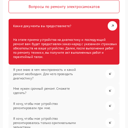
Вопросы по ремонту электросамокатов
Какие документы вы предоставляете?
На этапе приема устройства на диагностику и последующий
ремонт вам будет предоставлен заказ-наряд с указанием страховых
обязательств на ваше устройство. Далее, после выполнения работ
по ремонту техники, вы получите акт выполненных работ и
гарантийный талон.
Я уже знаю в чем неисправность и какой
ремонт необходим. Для чего проводить
диагностику?
Мне нужен срочный ремонт. Сможете
сделать?
Я хочу, чтобы мое устройство
ремонтировали при мне.
Я хочу, чтобы мое устройство
ремонтировалось только оригинальными
запчастями.