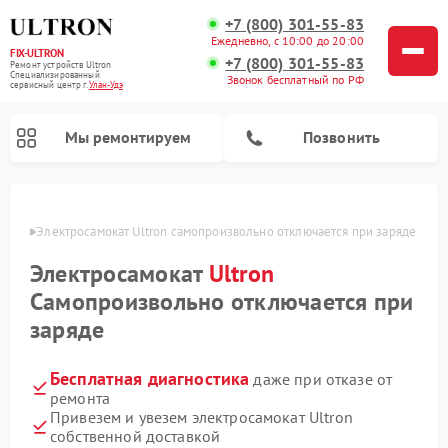
+7 (800) 301-55-83
Ежедневно, с 10:00 до 20:00
FIX-ULTRON
+7 (800) 301-55-83
Ремонт устройств Ultron
Специализированный
Звонок бесплатный по РФ
cервисный центр г.
Улан-Удэ
Мы ремонтируем
Позвонить
н-Удэ
Электросамокат Ultron самопроизвольно отключается при заряде
Ремонт электросамокатов Ultron
Электросамокат
Ultron
Самопроизвольно отключается при
заряде
Бесплатная диагностика
даже при отказе от
ремонта
Привезем и увезем электросамокат Ultron
собственной доставкой