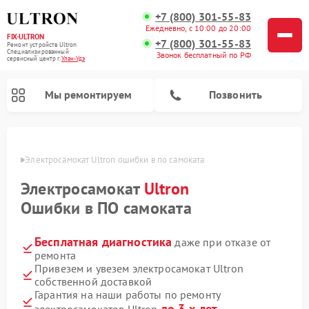
+7 (800) 301-55-83
Ежедневно, с 10:00 до 20:00
FIX-ULTRON
+7 (800) 301-55-83
Ремонт устройств Ultron
Специализированный
Звонок бесплатный по РФ
cервисный центр г.
Улан-Удэ
Мы ремонтируем
Позвонить
н-Удэ
Электросамокат Ultron ошибки в по самоката
Ремонт электросамокатов Ultron
Электросамокат
Ultron
Ошибки в ПО самоката
Бесплатная диагностика
даже при отказе от
ремонта
Привезем и увезем электросамокат Ultron
собственной доставкой
Гарантия на наши работы по ремонту
до 3-х лет
электросамокатов Ultron