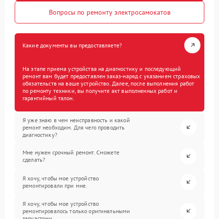
Вопросы по ремонту электросамокатов
Какие документы вы предоставляете?
На этапе приема устройства на диагностику и последующий
ремонт вам будет предоставлен заказ-наряд с указанием страховых
обязательств на ваше устройство. Далее, после выполнения работ
по ремонту техники, вы получите акт выполненных работ и
гарантийный талон.
Я уже знаю в чем неисправность и какой
ремонт необходим. Для чего проводить
диагностику?
Мне нужен срочный ремонт. Сможете
сделать?
Я хочу, чтобы мое устройство
ремонтировали при мне.
Я хочу, чтобы мое устройство
ремонтировалось только оригинальными
запчастями.