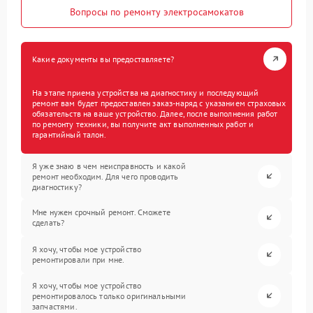
Вопросы по ремонту электросамокатов
Какие документы вы предоставляете?
На этапе приема устройства на диагностику и последующий
ремонт вам будет предоставлен заказ-наряд с указанием страховых
обязательств на ваше устройство. Далее, после выполнения работ
по ремонту техники, вы получите акт выполненных работ и
гарантийный талон.
Я уже знаю в чем неисправность и какой
ремонт необходим. Для чего проводить
диагностику?
Мне нужен срочный ремонт. Сможете
сделать?
Я хочу, чтобы мое устройство
ремонтировали при мне.
Я хочу, чтобы мое устройство
ремонтировалось только оригинальными
запчастями.