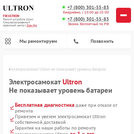
+7 (800) 301-55-83
Ежедневно, с 10:00 до 20:00
FIX-ULTRON
+7 (800) 301-55-83
Ремонт устройств Ultron
Специализированный
Звонок бесплатный по РФ
cервисный центр г.
Улан-Удэ
Мы ремонтируем
Позвонить
н-Удэ
Электросамокат Ultron не показывает уровень батареи
Ремонт электросамокатов Ultron
Электросамокат
Ultron
Не показывает уровень батареи
Бесплатная диагностика
даже при отказе от
ремонта
Привезем и увезем электросамокат Ultron
собственной доставкой
Гарантия на наши работы по ремонту
до 3-х лет
электросамокатов Ultron