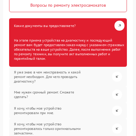
Вопросы по ремонту электросамокатов
Какие документы вы предоставляете?
На этапе приема устройства на диагностику и последующий
ремонт вам будет предоставлен заказ-наряд с указанием страховых
обязательств на ваше устройство. Далее, после выполнения работ
по ремонту техники, вы получите акт выполненных работ и
гарантийный талон.
Я уже знаю в чем неисправность и какой
ремонт необходим. Для чего проводить
диагностику?
Мне нужен срочный ремонт. Сможете
сделать?
Я хочу, чтобы мое устройство
ремонтировали при мне.
Я хочу, чтобы мое устройство
ремонтировалось только оригинальными
запчастями.