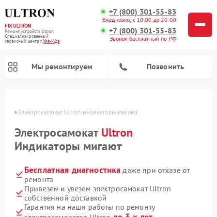
+7 (800) 301-55-83
Ежедневно, с 10:00 до 20:00
FIX-ULTRON
+7 (800) 301-55-83
Ремонт устройств Ultron
Специализированный
Звонок бесплатный по РФ
cервисный центр г.
Улан-Удэ
Мы ремонтируем
Позвонить
н-Удэ
Электросамокат Ultron индикаторы мигают
Ремонт электросамокатов Ultron
Электросамокат
Ultron
Индикаторы мигают
Бесплатная диагностика
даже при отказе от
ремонта
Привезем и увезем электросамокат Ultron
собственной доставкой
Гарантия на наши работы по ремонту
до 3-х лет
электросамокатов Ultron